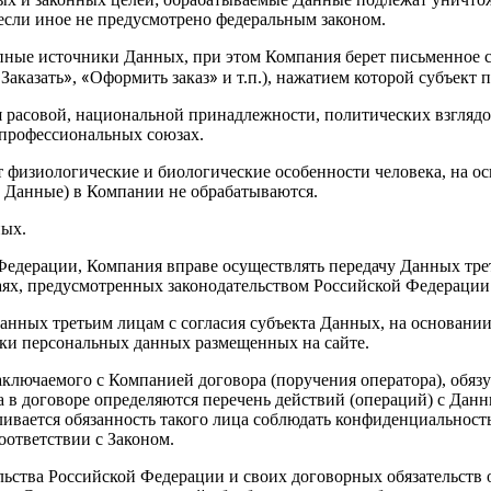
 если иное не предусмотрено федеральным законом.
пные источники Данных, при этом Компания берет письменное со
«
»
«
»
Заказать
,
Оформить заказ
и т.п.), нажатием которой субъект
я расовой, национальной принадлежности, политических взгляд
 профессиональных союзах.
т физиологические и биологические особенности человека, на о
а Данные) в Компании не обрабатываются.
ных.
 Федерации, Компания вправе осуществлять передачу Данных тр
ях, предусмотренных законодательством Российской Федерации
анных третьим лицам с согласия субъекта Данных, на основании
тки персональных данных размещенных на сайте.
аключаемого с Компанией договора (поручения оператора), обя
 в договоре определяются перечень действий (операций) с Данн
вается обязанность такого лица соблюдать конфиденциальность
оответствии с Законом.
льства Российской Федерации и своих договорных обязательств 