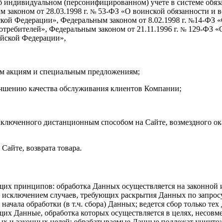
 индивидуальном (персонифицированном) учете в системе обяза
законом от 28.03.1998 г.
53-ФЗ «О воинской обязанности и в
№
ой Федерации», Федеральным законом от 8.02.1998 г.
14-ФЗ «
№
отребителей», Федеральным законом от 21.11.1996 г.
129-ФЗ «О
№
ийской Федерации»,
им акциям и специальным предложениям;
лучшению качества обслуживания клиентов Компании;
 заключенного дистанционным способом на Сайте, возмездного ока
 Сайте, возврата товара.
их принципов: обработка Данных осуществляется на законной 
 за исключением случаев, требующих раскрытия Данных по запро
начала обработки (в т.ч. сбора) Данных; ведется сбор только т
щих Данные, обработка которых осуществляется в целях, несовм
ных и законных целей; обрабатываемые Данные подлежат уничт