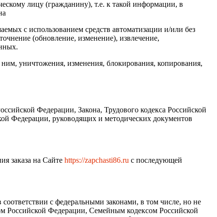
скому лицу (гражданину), т.е. к такой информации, в
на
аемых с использованием средств автоматизации и/или без
уточнение (обновление, изменение), извлечение,
анных.
ним, уничтожения, изменения, блокирования, копирования,
оссийской Федерации, Закона, Трудового кодекса Российской
кой Федерации, руководящих и методических документов
ия заказа на Сайте
http
s
://
zapchasti86
.ru
с последующей
оответствии с федеральными законами, в том числе, но не
ом Российской Федерации, Семейным кодексом Российской