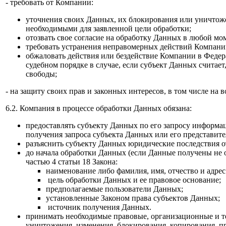
- требовать от Компании:
уточнения своих Данных, их блокирования или уничтож
необходимыми для заявленной цели обработки;
отозвать свое согласие на обработку Данных в любой мо
требовать устранения неправомерных действий Компани
обжаловать действия или бездействие Компании в Федер
судебном порядке в случае, если субъект Данных считае
свободы;
- на защиту своих прав и законных интересов, в том числе на
6.2. Компания в процессе обработки Данных обязана:
предоставлять субъекту Данных по его запросу информац
получения запроса субъекта Данных или его представите
разъяснить субъекту Данных юридические последствия от
до начала обработки Данных (если Данные получены не
частью 4 статьи 18 Закона:
наименование либо фамилия, имя, отчество и адрес
цель обработки Данных и ее правовое основание;
предполагаемые пользователи Данных;
установленные Законом права субъектов Данных;
источник получения Данных.
принимать необходимые правовые, организационные и те
уничтожения, изменения, блокирования, копирования, п