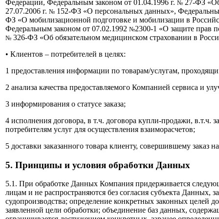
Федерации, Федеральным законом от 01.04.1996 г.
27-ФЗ «Об
№
27.07.2006 г.
152-ФЗ «О персональных данных», Федеральным 
№
ФЗ «О мобилизационной подготовке и мобилизации в Российск
Федеральным законом от 07.02.1992
2300-1 «О защите прав п
№
326-ФЗ «Об обязательном медицинском страховании в Росс
№
•
Клиентов – потребителей в целях:
1 предоставления информации по товарам/услугам, проходящ
2 анализа качества предоставляемого Компанией сервиса и у
3 информирования о статусе заказа;
4 исполнения договора, в т.ч. договора купли-продажи, в.т.ч.
потребителям услуг для осуществления взаиморасчетов;
5 доставки заказанного товара клиенту, совершившему заказ на
5. Принципы и условия обработки Данных
5.1. При обработке Данных Компания придерживается следующ
лицам и не распространяются без согласия субъекта Данных,
судопроизводства; определение конкретных законных целей до 
заявленной цели обработки; объединение баз данных, содержа
ограничивается достижением конкретных, заранее определен