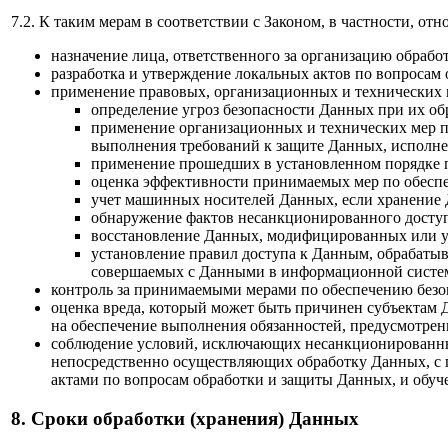
7.2. К таким мерам в соответствии с Законом, в частности, отно
назначение лица, ответственного за организацию обрабо
разработка и утверждение локальных актов по вопросам
применение правовых, организационных и технических 
определение угроз безопасности Данных при их о
применение организационных и технических мер п
выполнения требований к защите Данных, исполн
применение прошедших в установленном порядке п
оценка эффективности принимаемых мер по обесп
учет машинных носителей Данных, если хранение 
обнаружение фактов несанкционированного досту
восстановление Данных, модифицированных или у
установление правил доступа к Данным, обрабатыв
совершаемых с Данными в информационной систе
контроль за принимаемыми мерами по обеспечению без
оценка вреда, который может быть причинен субъектам
на обеспечение выполнения обязанностей, предусмотрен
соблюдение условий, исключающих несанкционированны
непосредственно осуществляющих обработку Данных, с 
актами по вопросам обработки и защиты Данных, и обуч
8. Сроки обработки (хранения) Данных