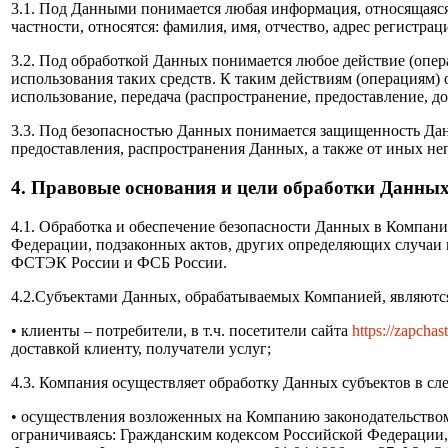
3.1. Под Данными понимается любая информация, относящаяся 
частности, относятся: фамилия, имя, отчество, адрес регистр
3.2. Под обработкой Данных понимается любое действие (опер
использования таких средств. К таким действиям (операциям) о
использование, передача (распространение, предоставление, д
3.3. Под безопасностью Данных понимается защищенность Дан
предоставления, распространения Данных, а также от иных н
4. Правовые основания и цели обработки Данны
4.1. Обработка и обеспечение безопасности Данных в Компани
Федерации, подзаконных актов, других определяющих случаи
ФСТЭК России и ФСБ России.
4.2.Субъектами Данных, обрабатываемых Компанией, являютс
•
клиенты – потребители, в т.ч. посетители сайта
http
s
://
zapchast
доставкой клиенту, получатели услуг;
4.3. Компания осуществляет обработку Данных субъектов в сл
•
осуществления возложенных на Компанию законодательством 
ограничиваясь: Гражданским кодексом Российской Федерации