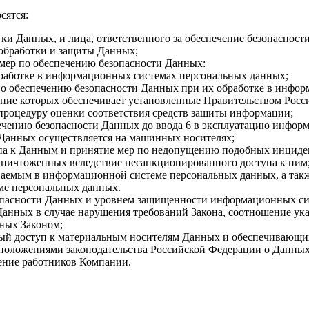
сятся:
тки Данных, и лица, ответственного за обеспечение безопасност
 обработки и защиты Данных;
мер по обеспечению безопасности Данных:
бработке в информационных системах персональных данных;
о обеспечению безопасности Данных при их обработке в инфо
ение которых обеспечивает установленные Правительством Рос
роцедуру оценки соответствия средств защиты информации;
ечению безопасности Данных до ввода 6 в эксплуатацию инфор
Данных осуществляется на машинных носителях;
па к Данным и принятие мер по недопущению подобных инциде
ничтоженных вследствие несанкционированного доступа к ним
аемым в информационной системе персональных данных, а также
ме персональных данных.
опасности Данных и уровнем защищенности информационных си
 Данных в случае нарушения требований Закона, соотношение у
ных Законом;
й доступ к материальным носителям Данных и обеспечивающих
положениями законодательства Российской Федерации о Данных,
ение работников Компании.