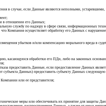
ения в случае, если Данные являются неполными, устаревшими,
мент;
и в отношении его Данных;
альную службу по надзору в сфере связи, информационных техн
т, что Компания осуществляет обработку его Данных с нарушени
 возмещения убытков и/или компенсацию морального вреда в суде
ию, касающуюся обработки его ПДн, либо на законных основания
ля;
каза предоставить Данные, если предоставление Данных являет
 от субъекта Данных) предоставить субъекту Данных следующую
 Компании или ее представителя;
хнические меры или обеспечивать их принятие для защиты Дан
редоставления, распространения Данных, а также от иных непр