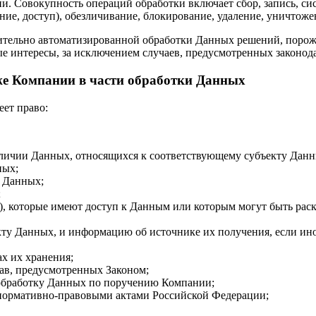
ии. Совокупность операций обработки включает сбор, запись, си
ение, доступ), обезличивание, блокирование, удаление, уничтож
чительно автоматизированной обработки Данных решений, поро
е интересы, за исключением случаев, предусмотренных законод
кже Компании в части обработки Данных
еет право:
аличии Данных, относящихся к соответствующему субъекту Данн
ных;
 Данных;
;
), которые имеют доступ к Данным или которым могут быть рас
ту Данных, и информацию об источнике их получения, если ин
ах их хранения;
ав, предусмотренных Законом;
 обработку Данных по поручению Компании;
нормативно-правовыми актами Российской Федерации;