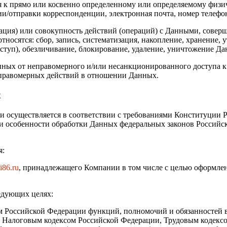
к прямо или косвенно определенному или определяемому физиче
ации/отправки корреспонденции, электронная почта, номер телефо
ация) или совокупность действий (операций) с Данными, соверш
тносятся: сбор, запись, систематизация, накопление, хранение, 
оступ), обезличивание, блокирование, удаление, уничтожение Д
ных от неправомерного и/или несанкционированного доступа к 
еправомерных действий в отношении Данных.
х
и осуществляется в соответствии с требованиями Конституции Р
 и особенности обработки Данных федеральных законов Российс
я:
i86
.ru
, принадлежащего Компании в том числе с целью оформлен
едующих целях:
Российской Федерации функций, полномочий и обязанностей в с
, Налоговым кодексом Российской Федерации, Трудовым кодекс