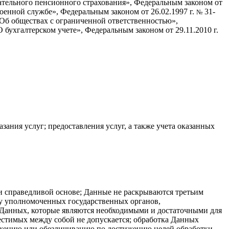
тельного пенсионного страхования», Федеральным законом от
оенной службе», Федеральным законом от 26.02.1997 г.
31-
№
Об обществах с ограниченной ответственностью»,
 бухгалтерском учете», Федеральным законом от 29.11.2010 г.
зания услуг; предоставления услуг, а также учета оказанных
и справедливой основе; Данные не раскрываются третьим
су уполномоченных государственных органов,
ех Данных, которые являются необходимыми и достаточными для
естимых между собой не допускается; обработка Данных
ожению или обезличиванию по достижению целей обработки