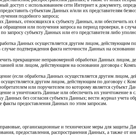
нный доступ с использованием сети Интернет к документу, опр
 предоставить субъектам Данных и/или их представителям без
олучения подобного запроса;
х Данных, относящихся к субъекту Данных, или обеспечить их 
 обращения или получения запроса на период проверки, в случ
 по запросу субъекту Данных или его представителя либо уполн
бработка Данных осуществляется другим лицом, действующим по
в случае подтверждения факта неточности Данных на основании
печить прекращение неправомерной обработки Данных лицом, д
анией или лицом, действующим на основании договора с Компан
щение (если обработка Данных осуществляется другим лицом, 
 осуществляется другим лицом, действующим по договору с Ком
иобретателем или поручителем по которому является субъект Да
щение и уничтожить Данные или обеспечить их уничтожение в с
ку Данных без согласия субъекта Данных; вести журнал учета о
е факты предоставления Данных по этим запросам.
 правовые, организационные и технические меры для защиты Д
рования, предоставления, распространения Данных, а также от 