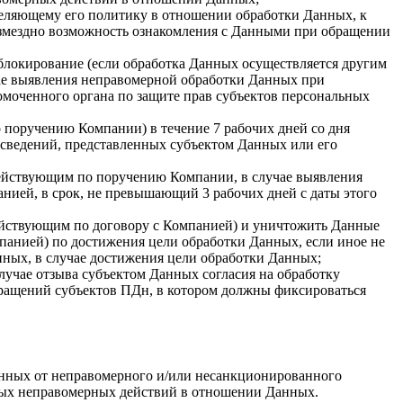
еделяющему его политику в отношении обработки Данных, к
возмездно возможность ознакомления с Данными при обращении
блокирование (если обработка Данных осуществляется другим
ае выявления неправомерной обработки Данных при
омоченного органа по защите прав субъектов персональных
 поручению Компании) в течение 7 рабочих дней со дня
 сведений, представленных субъектом Данных или его
ействующим по поручению Компании, в случае выявления
ией, в срок, не превышающий 3 рабочих дней с даты этого
действующим по договору с Компанией) и уничтожить Данные
панией) по достижения цели обработки Данных, если иное не
нных, в случае достижения цели обработки Данных;
лучае отзыва субъектом Данных согласия на обработку
бращений субъектов ПДн, в котором должны фиксироваться
анных от неправомерного и/или несанкционированного
иных неправомерных действий в отношении Данных.